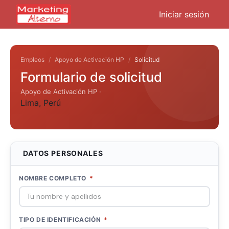
Iniciar sesión
Empleos
Apoyo de Activación HP
Solicitud
Formulario de solicitud
Apoyo de Activación HP ·
Lima
,
Perú
DATOS PERSONALES
NOMBRE COMPLETO
*
TIPO DE IDENTIFICACIÓN
*